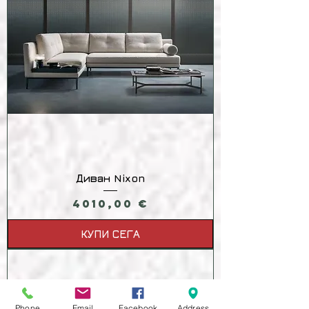
Диван Nixon
Цена
4010,00 €
КУПИ СЕГА
Phone
Email
Facebook
Address