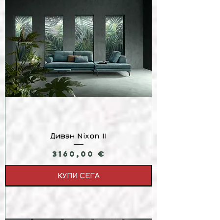
Диван Nixon II
Цена
3160,00 €
КУПИ СЕГА