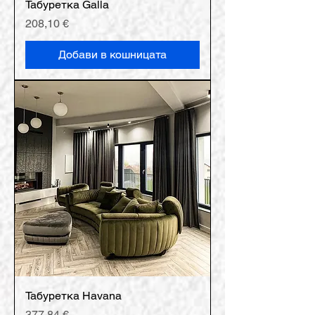
Табуретка Galla
Цена
208,10 €
Добави в кошницата
Табуретка Havana
Цена
377,84 €