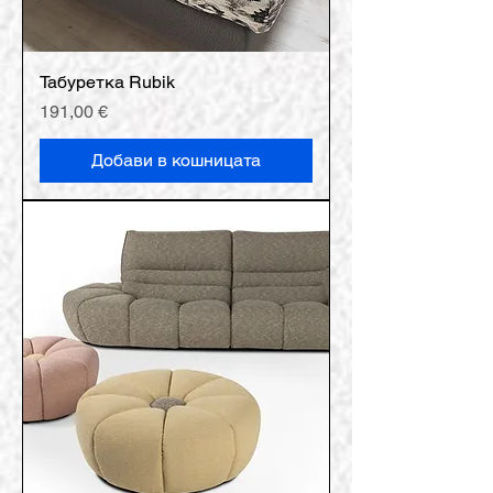
Табуретка Rubik
Цена
191,00 €
Добави в кошницата