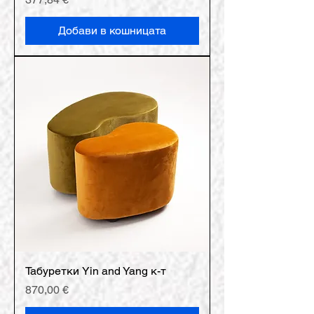
Добави в кошницата
Табуретки Yin and Yang к-т
Цена
870,00 €