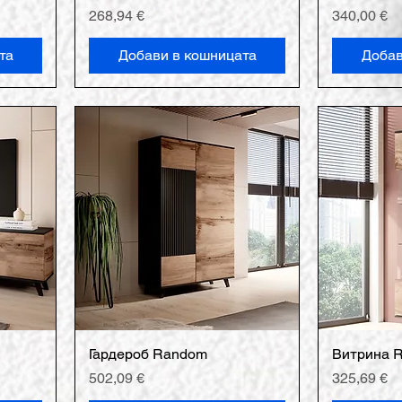
Цена
Цена
268,94 €
340,00 €
та
Добави в кошницата
Добав
Гардероб Random
Витрина 
Цена
Цена
502,09 €
325,69 €