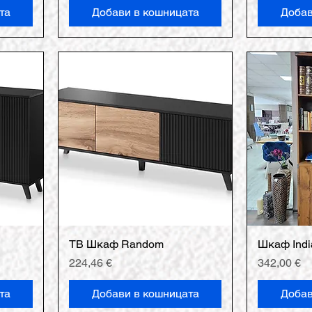
та
Добави в кошницата
Добав
ТВ Шкаф Random
Шкаф Indi
Цена
Цена
224,46 €
342,00 €
та
Добави в кошницата
Добав