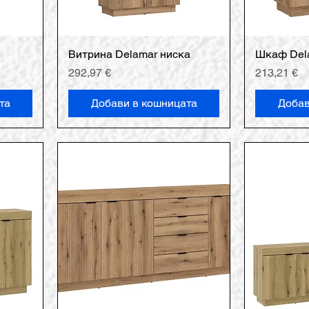
Витрина Delamar ниска
Шкаф Del
Цена
Цена
292,97 €
213,21 €
та
Добави в кошницата
Добав