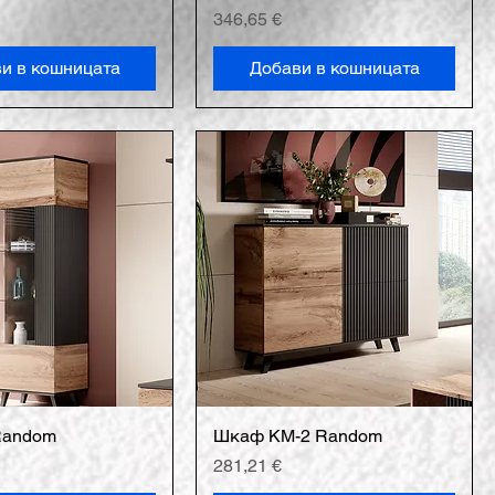
Цена
346,65 €
и в кошницата
Добави в кошницата
Random
Шкаф КМ-2 Random
Цена
281,21 €