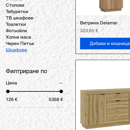
Столове
Табуретки
ТВ шкафове
Витрина Delamar
Тоалетки
Цена
Фотьойли
323,65 €
Холна маса
Черен Петък
Добави в кошница
Шкафове
Филтриране по
Цена
126 €
5358 €