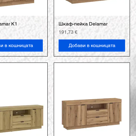
amar K1
Шкаф-пейка Delamar
Цена
191,73 €
и в кошницата
Добави в кошницата