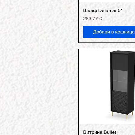
Шкаф Delamar 01
Цена
283,77 €
Добави в кошница
Витрина Bullet