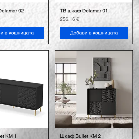
elamar 02
ТВ шкаф Delamar 01
Цена
256,16 €
и в кошницата
Добави в кошницата
et КМ 1
Шкаф Bullet KM 2