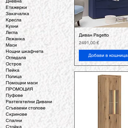
Дневна
Етажерки
Закачалка
Кресла
Кухни
Легла
Диван Pagetto
Лежанка
Цена
2491,00 €
Маси
Нощни шкафчета
Добави в кошница
Огледала
Остров
Пейка
Полица
Помощни маси
ПРОМОЦИЯ
Пуфове
Разтегателни Дивани
Сгъваеми столове
Скринове
Спални
Стойка