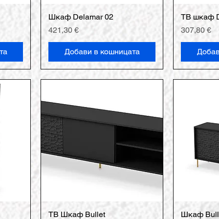
Шкаф Delamar 02
ТВ шкаф D
Цена
Цена
421,30 €
307,80 €
та
Добави в кошницата
Добав
ТВ Шкаф Bullet
Шкаф Bull