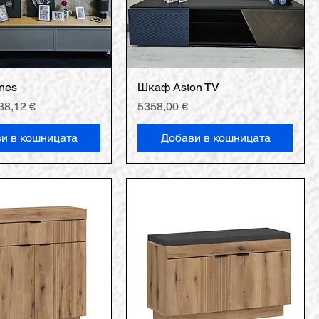
nes
Шкаф Aston TV
ена
родажна цена
Цена
38,12 €
5358,00 €
и в кошницата
Добави в кошницата