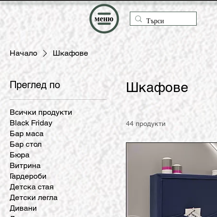
меню
Начало
Шкафове
Преглед по
Шкафове
Всички продукти
Black Friday
44 продукти
Бар маса
Бар стол
Бюра
Витрина
Гардероби
Детска стая
Детски легла
Дивани