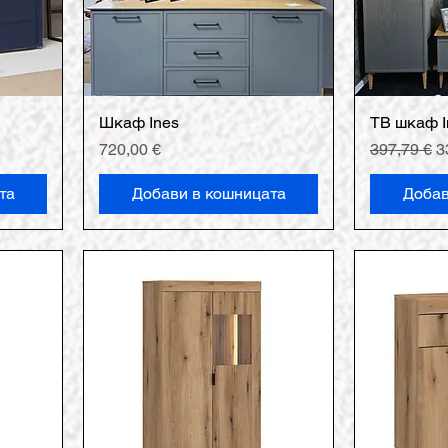
Шкаф Ines
ТВ шкаф I
Цена
Редовна ц
П
720,00 €
397,79 €
3
та
Добави в кошницата
Добав