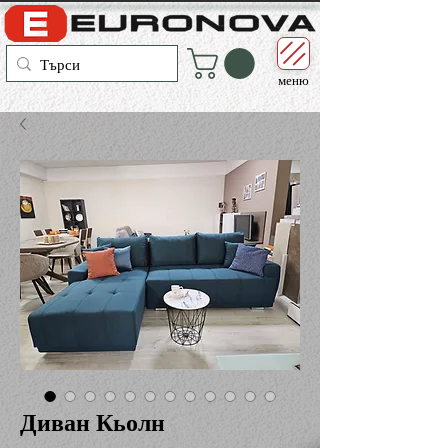
меню
Диван Кьолн