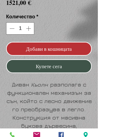
Цена
1521,00 €
Количество
*
Добави в кошницата
Купете сега
Диван
Кьолн
разполага с
функционален
механизъм за
сън
, който с лесно движение
го преобразува в легло.
Конструкция от масивна
букова дървесина,
повдигаща се лежанка с