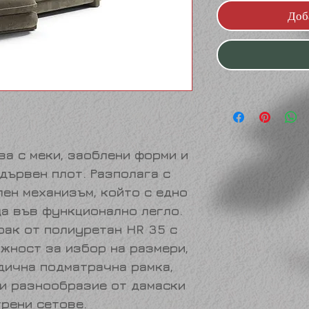
Доб
ва с
меки, заоблени форми и
дървен плот. Разполага с
ен механизъм, който с едно
а във функционално легло.
рак от полиуретан HR 35 с
ожност за избор на размери,
дична подматрачна рамка,
 и разнообразие от дамаски
трени сетове.