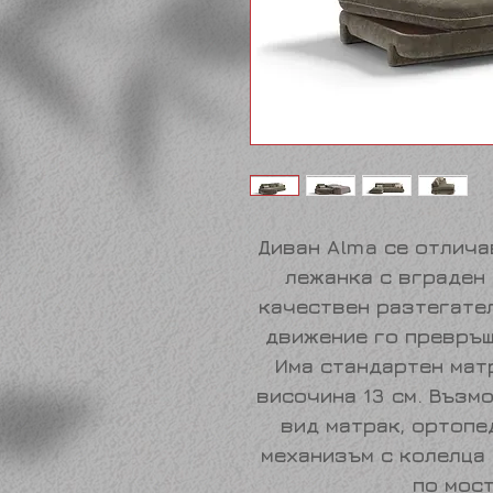
Диван
Alma
се отлича
лежанка с вграден 
качествен разтегател
движение го превръщ
Има стандартен мат
височина 13 см. Възм
вид матрак, ортопе
механизъм с колелца
по мос