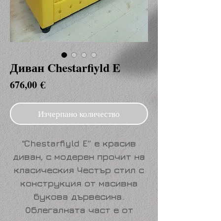
Диван Chestarfiyld E
Цена
676,00 €
Изчерпано количество
“
Chestarfiyld E
” е красив
диван, с модерен прочит на
класическия Честър стил с
конструкция от масивна
букова дървесина
.
Облегалната част е от