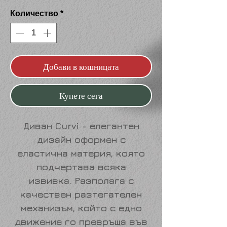
Количество
*
Добави в кошницата
Купете сега
Диван Curvi
- елегантен
дизайн оформен с
еластична материя, която
подчертава всяка
извивка. Разполага с
качествен разтегателен
механизъм, който с едно
движение го превръща във