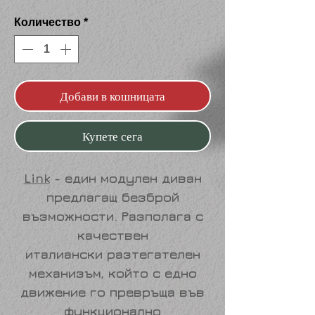
Количество
*
Добави в кошницата
Купете сега
Link
- един модулен диван
предлагащ безброй
възможности. Разполага с
качествен
италиански разтегателен
механизъм, който с едно
движение го превръща във
функционално