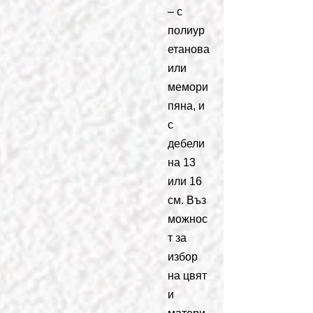
– с
полиур
етанова
или
мемори
пяна, и
с
дебели
на 13
или 16
см. Въз
можнос
т за
избор
на цвят
и