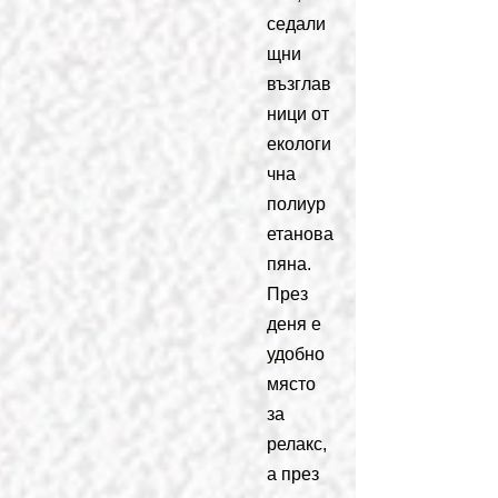
седали
щни
възглав
ници от
екологи
чна
полиур
етанова
пяна.
През
деня е
удобно
място
за
релакс,
а през