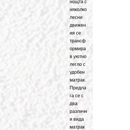
нощта с
няколко
лесни
движен
ия се
трансф
ормира
в уютно
легло с
удобен
матрак.
Предла
га се с
два
различн
и вида
матрак