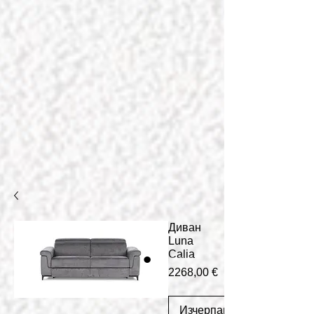
Диван
Luna
Calia
Цена
2268,00 €
Изчерпано количество