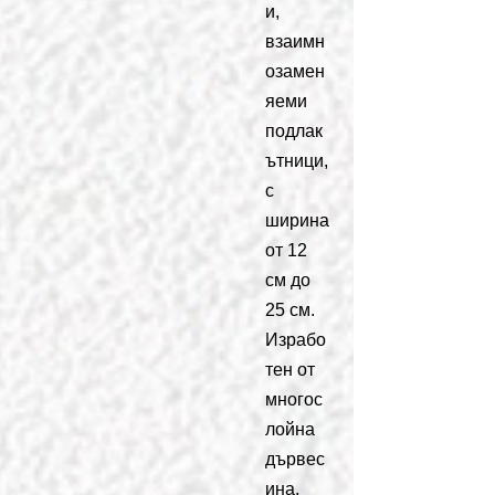
и,
взаимн
озамен
яеми
подлак
ътници,
с
ширина
от 12
см до
25 см.
Израбо
тен от
многос
лойна
дървес
ина,