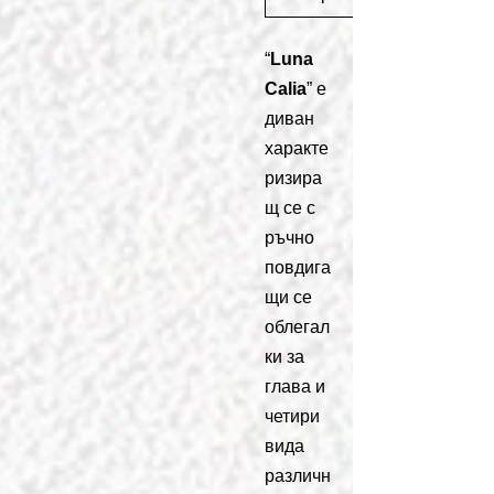
“
Luna
Calia
” е
диван
характе
ризира
щ се с
ръчно
повдига
щи се
облегал
ки за
глава и
четири
вида
различн