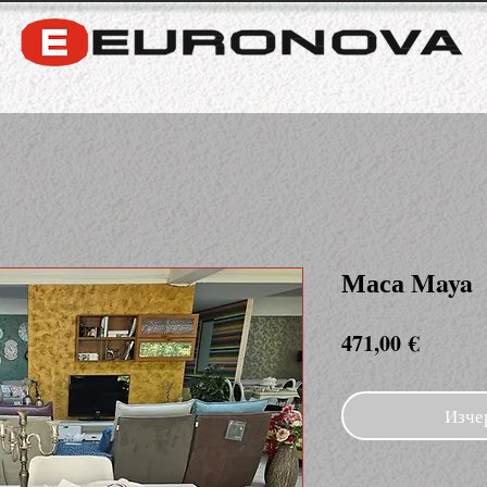
Маса Maya
Цена
471,00 €
Изче