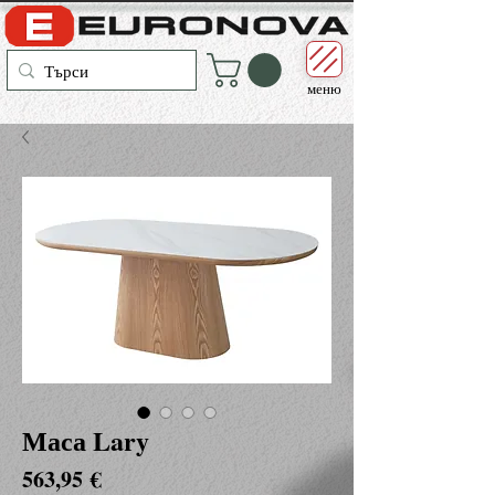
меню
Маса Lary
Цена
563,95 €