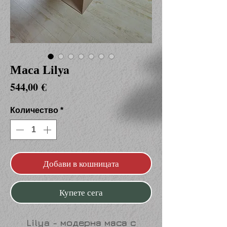
Маса Lilya
Цена
544,00 €
Количество
*
Добави в кошницата
Купете сега
Lilya
- модерна маса с