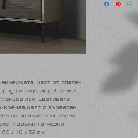
чекмеджета, част от спален
Корпус и лице, изработени
гланцов лак. Цветовата
о-кремав цвят с дървесен
ава на шкафчето модерен
ака и дръжки в черно.
 60 / 40 / 52 см.