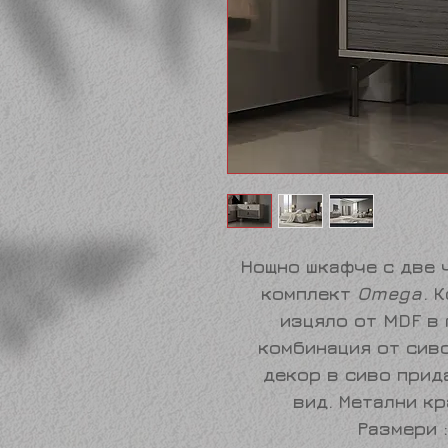
Нощно шкафче с две 
комплект
Omega
. 
изцяло от MDF в 
комбинация от сив
декор в сиво прид
вид. Метални кр
Размери :