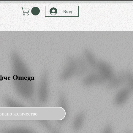
Вход
фче Omega
рпано количество