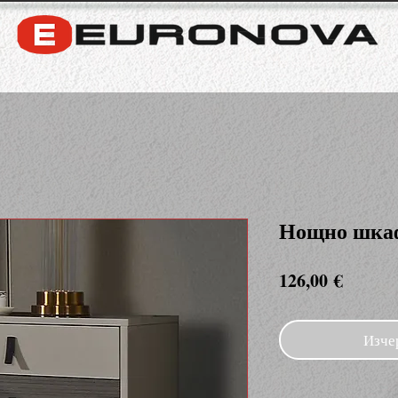
Нощно шка
Цена
126,00 €
Изче