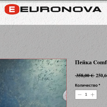
Пейка Comf
Редов
 358,00 € 
250,6
цена
Количество
*