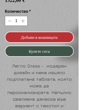
1322,00 €
Количество
*
Добави в кошницата
Купете сега
Легло
Dress
- модерен
дизайн и мека изцяло
подплатена таблата, която
може да
персонализирате. Напълно
сваляема дамаска във
вариант с текстил и