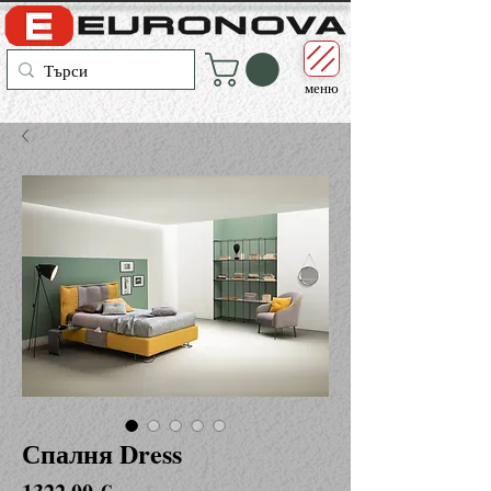
меню
Спалня Dress
Цена