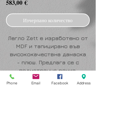
Цена
583,00 €
Изчерпано количество
Легло
Zett
е изработено от
MDF и тапицирано във
висококачествна дамаска
- плюш. Предлага се с
подматрачна рамка,
повдигащ механизъм и
Phone
Email
Facebook
Address
удобно просторно място за
съхранение. Цветове -
бежово и сиво.
Размер : 188 / 223 / Н 118 см.
за матрак 160/200 см.
Вносител : Ари Ком