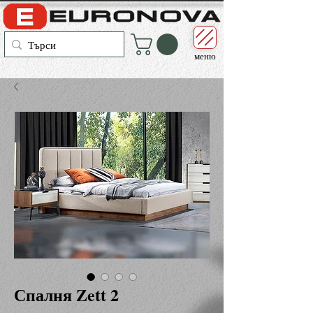
меню
Спалня Zett 2