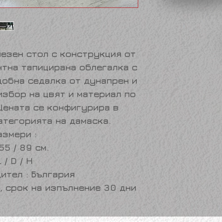
пезен стол с конструкция от
нтна тапицирана облегалка с
добна седалка от дунапрен и
избор на цвят и материал по
Цената се конфигурира в
атегорията на дамаска.
азмери :
 55 / 89 см.
L / D / H
ител : България
, срок на изпълнение 30 дни