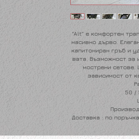
“
Alt
” е комфортен тра
масивно дърво. Елега
капитониран гръб и у
вата. Възможност за 
мострени сетове. 
зависимост от к
Р
50 /
Производ
Доставка : по поръчка