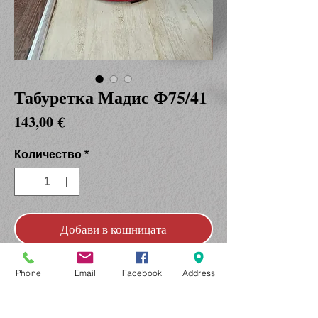
Табуретка Мадис Ф75/41
Цена
143,00 €
Количество
*
Добави в кошницата
Купете сега
Phone
Email
Facebook
Address
Кръгла табуретка, която