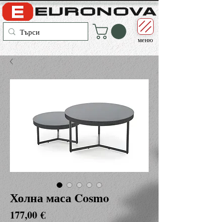
меню
Холна маса Cosmo
Цена
177,00 €