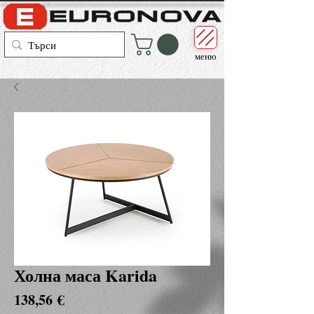
меню
Холна маса Karida
Цена
138,56 €