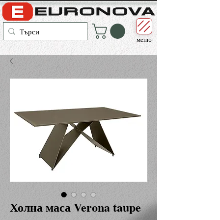
меню
Холна маса Verona taupe