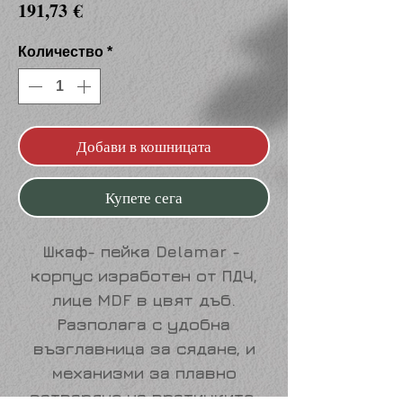
Цена
191,73 €
Количество
*
Добави в кошницата
Купете сега
Шкаф- пейка Delamar
-
корпус изработен от ПДЧ,
лице MDF в цвят дъб.
Разполага с удобна
възглавница за сядане, и
механизми за плавно
затваряне на вратичките.