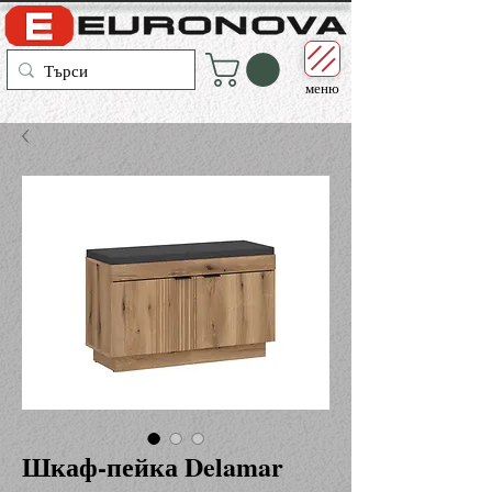
меню
Шкаф-пейка Delamar